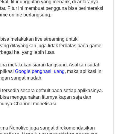
kali fitur unggulan yang menarik, di antaranya
ntar. Fitur ini membuat pengguna bisa berinteraksi
ame online berlangsung.
bisa melakukan live streaming untuk
yang ditayangkan juga tidak terbatas pada game
rbagai hal yang lebih luas.
na melakukan siaran langsung. Asalkan sudah
plikasi
Google penghasil uang
, maka aplikasi ini
engan sangat mudah.
 tersedia secara default pada setiap aplikasinya.
bisa menggunakan fiturnya kapan saja dan
punya Channel monetisasi.
ernama Nonolive juga sangat direkomendasikan