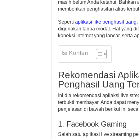
masih belum Anda ketahui. Bahkan a
memberikan penghasilan alias terbu
Seperti
aplikasi like penghasil uang
,
digunakan tanpa modal. Hal yang dib
koneksi internet yang lancar, serta ap
Isi Konten
Rekomendasi Aplika
Penghasil Uang Te
Ini dia rekomendasi apliaksi live str
terbukti membayar. Anda dapat men
penjelasan di bawah berikut ini seca
1. Facebook Gaming
Salah satu aplikasi live streaming p