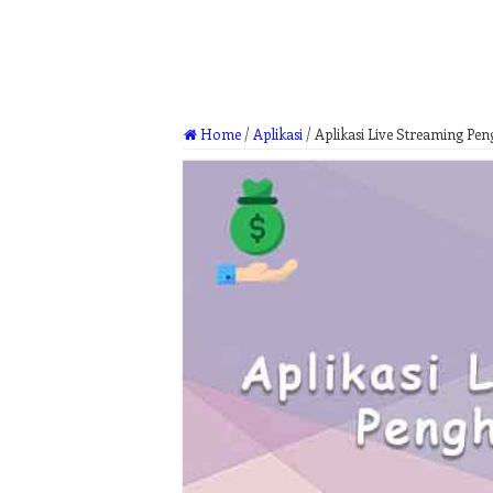
Home
/
Aplikasi
/
Aplikasi Live Streaming Pen