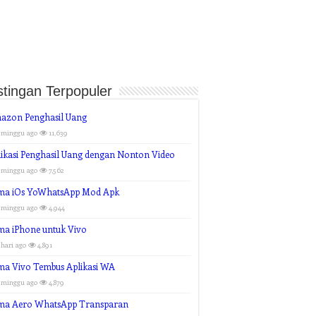
tingan Terpopuler
azon Penghasil Uang
 minggu ago
11,639
ikasi Penghasil Uang dengan Nonton Video
 minggu ago
7,562
ma iOs YoWhatsApp Mod Apk
 minggu ago
4,944
ma iPhone untuk Vivo
 hari ago
4,891
ma Vivo Tembus Aplikasi WA
 minggu ago
4,879
ma Aero WhatsApp Transparan