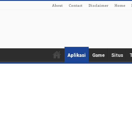
About
Contact
Disclaimer
Home
Aplikasi
Game
Situs