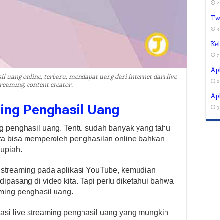
2
Tw
3
Ke
7
Apl
l uang online, terbaru, mendapat uang dari internet dari live
2
reaming, content creator.
Apl
ming Penghasil Uang
3
ing penghasil uang. Tentu sudah banyak yang tahu
ta bisa memperoleh penghasilan online bahkan
rupiah.
 streaming pada aplikasi YouTube, kemudian
dipasang di video kita. Tapi perlu diketahui bahwa
ming penghasil uang.
kasi live streaming penghasil uang yang mungkin