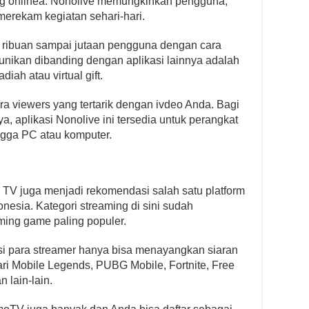
ang onlinea. Nonolive memungkinkan pengguna,
merekam kegiatan sehari-hari.
h ribuan sampai jutaan pengguna dengan cara
nikan dibanding dengan aplikasi lainnya adalah
ah atau virtual gift.
ra viewers yang tertarik dengan ivdeo Anda. Bagi
 aplikasi Nonolive ini tersedia untuk perangkat
gga PC atau komputer.
TV juga menjadi rekomendasi salah satu platform
nesia. Kategori streaming di sini sudah
ming game paling populer.
si para streamer hanya bisa menayangkan siaran
ri Mobile Legends, PUBG Mobile, Fortnite, Free
n lain-lain.