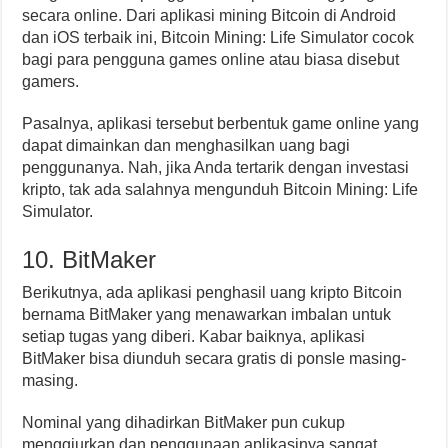
secara online. Dari aplikasi mining Bitcoin di Android
dan iOS terbaik ini, Bitcoin Mining: Life Simulator cocok
bagi para pengguna games online atau biasa disebut
gamers.
Pasalnya, aplikasi tersebut berbentuk game online yang
dapat dimainkan dan menghasilkan uang bagi
penggunanya. Nah, jika Anda tertarik dengan investasi
kripto, tak ada salahnya mengunduh Bitcoin Mining: Life
Simulator.
10. BitMaker
Berikutnya, ada aplikasi penghasil uang kripto Bitcoin
bernama BitMaker yang menawarkan imbalan untuk
setiap tugas yang diberi. Kabar baiknya, aplikasi
BitMaker bisa diunduh secara gratis di ponsle masing-
masing.
Nominal yang dihadirkan BitMaker pun cukup
menggiurkan dan penggunaan aplikasinya sangat