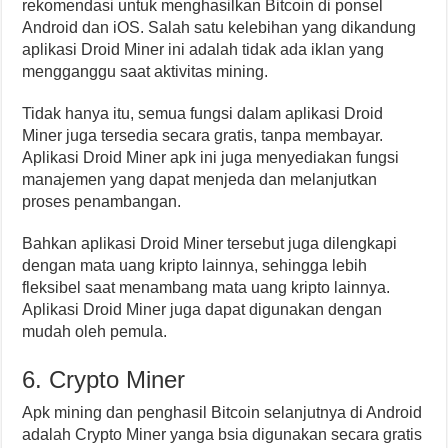
rekomendasi untuk menghasilkan Bitcoin di ponsel
Android dan iOS. Salah satu kelebihan yang dikandung
aplikasi Droid Miner ini adalah tidak ada iklan yang
mengganggu saat aktivitas mining.
Tidak hanya itu, semua fungsi dalam aplikasi Droid
Miner juga tersedia secara gratis, tanpa membayar.
Aplikasi Droid Miner apk ini juga menyediakan fungsi
manajemen yang dapat menjeda dan melanjutkan
proses penambangan.
Bahkan aplikasi Droid Miner tersebut juga dilengkapi
dengan mata uang kripto lainnya, sehingga lebih
fleksibel saat menambang mata uang kripto lainnya.
Aplikasi Droid Miner juga dapat digunakan dengan
mudah oleh pemula.
6. Crypto Miner
Apk mining dan penghasil Bitcoin selanjutnya di Android
adalah Crypto Miner yanga bsia digunakan secara gratis