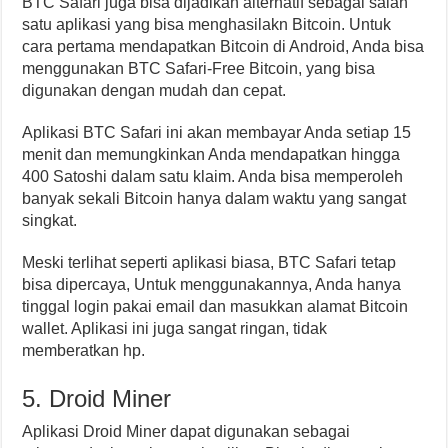
BTC Safari juga bisa dijadikan alternatif sebagai salah
satu aplikasi yang bisa menghasilakn Bitcoin. Untuk
cara pertama mendapatkan Bitcoin di Android, Anda bisa
menggunakan BTC Safari-Free Bitcoin, yang bisa
digunakan dengan mudah dan cepat.
Aplikasi BTC Safari ini akan membayar Anda setiap 15
menit dan memungkinkan Anda mendapatkan hingga
400 Satoshi dalam satu klaim. Anda bisa memperoleh
banyak sekali Bitcoin hanya dalam waktu yang sangat
singkat.
Meski terlihat seperti aplikasi biasa, BTC Safari tetap
bisa dipercaya, Untuk menggunakannya, Anda hanya
tinggal login pakai email dan masukkan alamat Bitcoin
wallet. Aplikasi ini juga sangat ringan, tidak
memberatkan hp.
5. Droid Miner
Aplikasi Droid Miner dapat digunakan sebagai