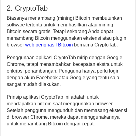
2. CryptoTab
Biasanya menambang (mining) Bitcoin membutuhkan
software tertentu untuk menghasilkan atau mining
Bitcoin secara gratis. Tetapi sekarang Anda dapat
menambang Bitcoin menggunakan ekstensi atau plugin
browser
web penghasil Bitcoin
bernama CryptoTab.
Penggunaan aplikasi CryptoTab mirip dengan Google
Chrome, tetapi menambahkan kecepatan ekstra untuk
enkripsi penambangan. Pengguna hanya perlu login
dengan akun Facebook atau Google yang tentu saja
sangat mudah dilakukan.
Prinsip aplikasi CryptoTab ini adalah untuk
mendapatkan bitcoin saat menggunakan browser.
Setelah pengguna mengunduh dan memasang ekstensi
di browser Chrome, mereka dapat menggunakannya
untuk menambang Bitcoin dengan cepat.