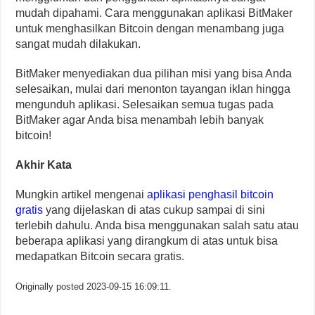
mudah dipahami. Cara menggunakan aplikasi BitMaker
untuk menghasilkan Bitcoin dengan menambang juga
sangat mudah dilakukan.
BitMaker menyediakan dua pilihan misi yang bisa Anda
selesaikan, mulai dari menonton tayangan iklan hingga
mengunduh aplikasi. Selesaikan semua tugas pada
BitMaker agar Anda bisa menambah lebih banyak
bitcoin!
Akhir Kata
Mungkin artikel mengenai
aplikasi penghasil bitcoin
gratis
yang dijelaskan di atas cukup sampai di sini
terlebih dahulu.
Anda bisa menggunakan salah satu atau
beberapa aplikasi yang dirangkum di atas untuk bisa
medapatkan Bitcoin secara gratis.
Originally posted 2023-09-15 16:09:11.