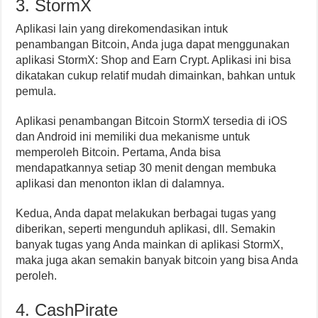
3. StormX
Aplikasi lain yang direkomendasikan intuk
penambangan Bitcoin, Anda juga dapat menggunakan
aplikasi StormX: Shop and Earn Crypt. Aplikasi ini bisa
dikatakan cukup relatif mudah dimainkan, bahkan untuk
pemula.
Aplikasi penambangan Bitcoin StormX tersedia di iOS
dan Android ini memiliki dua mekanisme untuk
memperoleh Bitcoin. Pertama, Anda bisa
mendapatkannya setiap 30 menit dengan membuka
aplikasi dan menonton iklan di dalamnya.
Kedua, Anda dapat melakukan berbagai tugas yang
diberikan, seperti mengunduh aplikasi, dll. Semakin
banyak tugas yang Anda mainkan di aplikasi StormX,
maka juga akan semakin banyak bitcoin yang bisa Anda
peroleh.
4. CashPirate