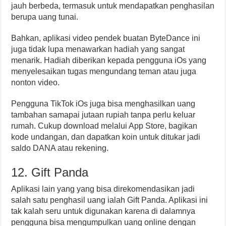
jauh berbeda, termasuk untuk mendapatkan penghasilan
berupa uang tunai.
Bahkan, aplikasi video pendek buatan ByteDance ini
juga tidak lupa menawarkan hadiah yang sangat
menarik. Hadiah diberikan kepada pengguna iOs yang
menyelesaikan tugas mengundang teman atau juga
nonton video.
Pengguna TikTok iOs juga bisa menghasilkan uang
tambahan samapai jutaan rupiah tanpa perlu keluar
rumah. Cukup download melalui App Store, bagikan
kode undangan, dan dapatkan koin untuk ditukar jadi
saldo DANA atau rekening.
12. Gift Panda
Aplikasi lain yang yang bisa direkomendasikan jadi
salah satu penghasil uang ialah Gift Panda. Aplikasi ini
tak kalah seru untuk digunakan karena di dalamnya
pengguna bisa mengumpulkan uang online dengan