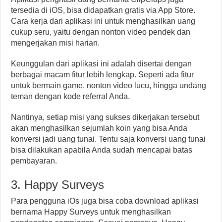
tersedia di iOS, bisa didapatkan gratis via App Store.
Cara kerja dari aplikasi ini untuk menghasilkan uang
cukup seru, yaitu dengan nonton video pendek dan
mengerjakan misi harian.
Keunggulan dari aplikasi ini adalah disertai dengan
berbagai macam fitur lebih lengkap. Seperti ada fitur
untuk bermain game, nonton video lucu, hingga undang
teman dengan kode referral Anda.
Nantinya, setiap misi yang sukses dikerjakan tersebut
akan menghasilkan sejumlah koin yang bisa Anda
konversi jadi uang tunai. Tentu saja konversi uang tunai
bisa dilakukan apabila Anda sudah mencapai batas
pembayaran.
3. Happy Surveys
Para pengguna iOs juga bisa coba download aplikasi
bernama Happy Surveys untuk menghasilkan