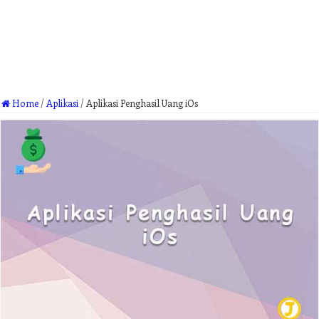
Home
/
Aplikasi
/
Aplikasi Penghasil Uang iOs