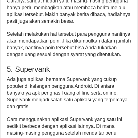
Caranya sangat mudah yaitu masing-masing pengguna
hanya perlu membagikan atau membaca berita melalui
aplikasi tersebut. Makin banyak berita dibaca, hadiahnya
pasti juga akan semakin besar.
Setelah melakukan hal tersebut para pengguna nantinya
akan mendapatkan poin. Jika dikumpulkan dalam jumlah
banyak, nantinya poin tersebut bisa Anda tukarkan
dengan uang sesuai dengan syarat yang ditentukan.
5. Supervank
Ada juga aplikasi bernama Supervank yang cukup
populer di kalangan pengguna Android. Di antara
banyaknya apk penghasil uang offline serta online,
Supervank menjadi salah satu aplikasi yang terpercaya
dan gratis.
Cara menggunakan aplikasi Supervank yang satu ini
sedikit berbeda dengan aplikasi lainnya. Di mana
masing-masing pengguna setelah mendaftar perlu