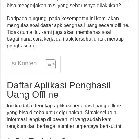
bisa mengerjakan misi yang seharusnya dilakukan?
Daripada bingung, pada kesempatan ini kami akan
mengulas soal daftar apk penghasil uang secara offline.
Tidak cuma itu, kami juga akan membahas soal
bagaimana cara kerja dari apk tersebut untuk meraup
penghasilan.
Isi Konten
Daftar Aplikasi Penghasil
Uang Offline
Ini dia daftar lengkap aplikasi penghasil uang offline
yang bisa dicoba untuk digunakan. Simak seluruh
informasi lengkap di bawah ini yang sudah kami
rangkum dari berbagai sumber terpercaya berikut ini.