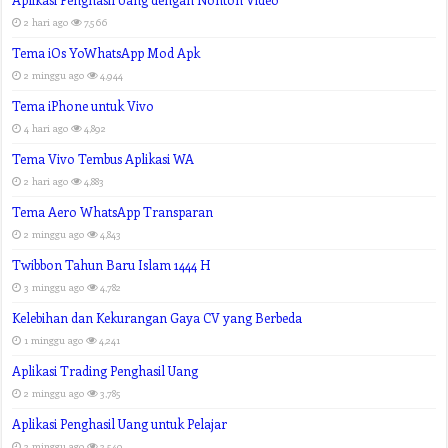
2 hari ago
7,566
Tema iOs YoWhatsApp Mod Apk
2 minggu ago
4,944
Tema iPhone untuk Vivo
4 hari ago
4,892
Tema Vivo Tembus Aplikasi WA
2 hari ago
4,883
Tema Aero WhatsApp Transparan
2 minggu ago
4,843
Twibbon Tahun Baru Islam 1444 H
3 minggu ago
4,782
Kelebihan dan Kekurangan Gaya CV yang Berbeda
1 minggu ago
4,241
Aplikasi Trading Penghasil Uang
2 minggu ago
3,785
Aplikasi Penghasil Uang untuk Pelajar
3 minggu ago
3,540