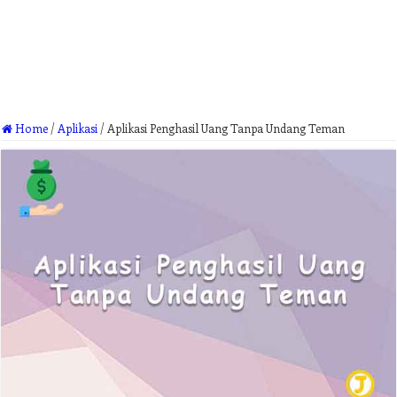
Home
/
Aplikasi
/
Aplikasi Penghasil Uang Tanpa Undang Teman