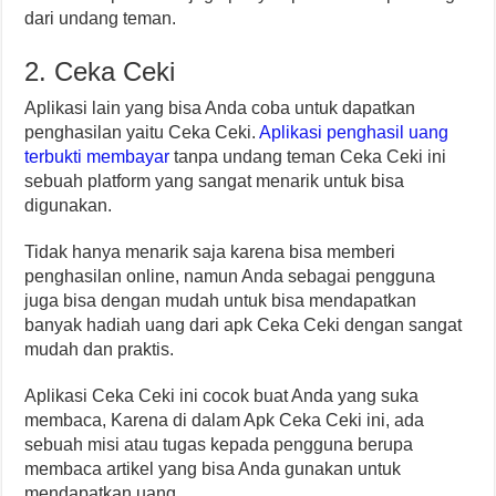
dari undang teman.
2. Ceka Ceki
Aplikasi lain yang bisa Anda coba untuk dapatkan
penghasilan yaitu Ceka Ceki.
Aplikasi penghasil uang
terbukti membayar
tanpa undang teman Ceka Ceki ini
sebuah platform yang sangat menarik untuk bisa
digunakan.
Tidak hanya menarik saja karena bisa memberi
penghasilan online, namun Anda sebagai pengguna
juga bisa dengan mudah untuk bisa mendapatkan
banyak hadiah uang dari apk Ceka Ceki dengan sangat
mudah dan praktis.
Aplikasi Ceka Ceki ini cocok buat Anda yang suka
membaca, Karena di dalam Apk Ceka Ceki ini, ada
sebuah misi atau tugas kepada pengguna berupa
membaca artikel yang bisa Anda gunakan untuk
mendapatkan uang.