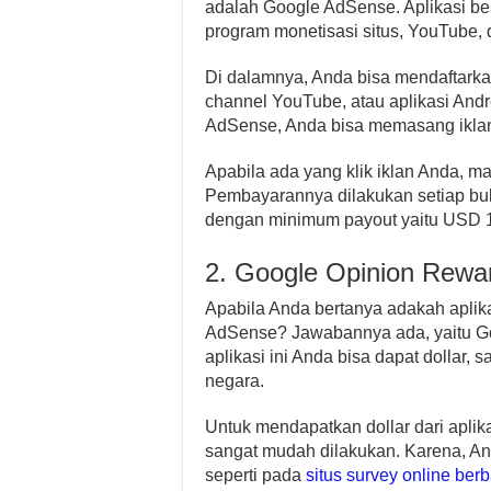
adalah Google AdSense. Aplikasi bes
program monetisasi situs, YouTube, d
Di dalamnya, Anda bisa mendaftarkan
channel YouTube, atau aplikasi Andr
AdSense, Anda bisa memasang iklan 
Apabila ada yang klik iklan Anda, 
Pembayarannya dilakukan setiap bu
dengan minimum payout yaitu USD 100
2. Google Opinion Rewa
Apabila Anda bertanya adakah aplik
AdSense? Jawabannya ada, yaitu 
aplikasi ini Anda bisa dapat dollar
negara.
Untuk mendapatkan dollar dari aplika
sangat mudah dilakukan. Karena, An
seperti pada
situs survey online ber