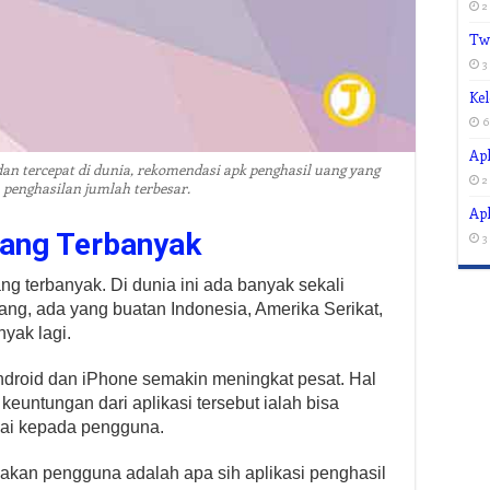
2
Tw
3
Ke
6
Apl
dan tercepat di dunia, rekomendasi apk penghasil uang yang
2
penghasilan jumlah terbesar.
Apl
Uang Terbanyak
3
ng terbanyak. Di dunia ini ada banyak sekali
ng, ada yang buatan Indonesia, Amerika Serikat,
yak lagi.
Android dan iPhone semakin meningkat pesat. Hal
euntungan dari aplikasi tersebut ialah bisa
ai kepada pengguna.
yakan pengguna adalah apa sih aplikasi penghasil