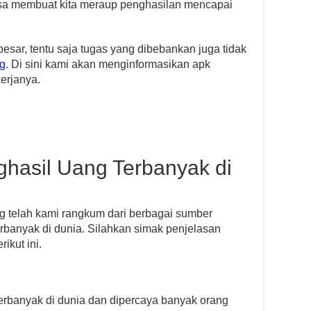
isa membuat kita meraup penghasilan mencapai
esar, tentu saja tugas yang dibebankan juga tidak
ng
. Di sini kami akan menginformasikan apk
erjanya.
nghasil Uang Terbanyak di
ng telah kami rangkum dari berbagai sumber
rbanyak di dunia. Silahkan simak penjelasan
ikut ini.
terbanyak di dunia dan dipercaya banyak orang