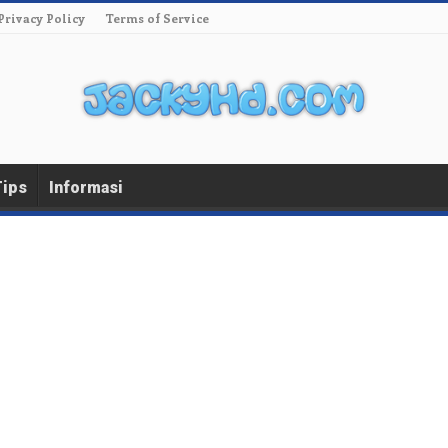
Privacy Policy
Terms of Service
Tips
Informasi