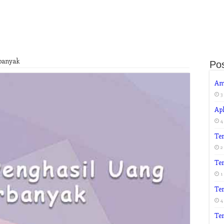
rbanyak
Pos
Am
3
Apl
4
Te
2
Te
1
Te
4
Te