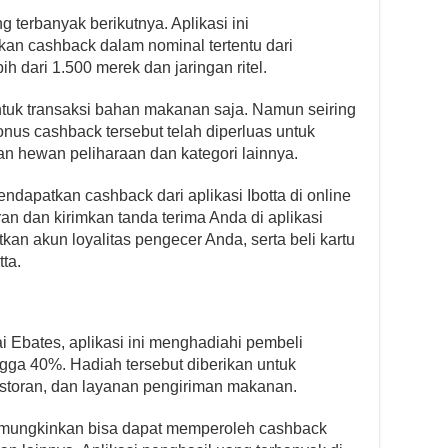
g terbanyak berikutnya. Aplikasi ini
n cashback dalam nominal tertentu dari
ih dari 1.500 merek dan jaringan ritel.
ntuk transaksi bahan makanan saja. Namun seiring
nus cashback tersebut telah diperluas untuk
aan hewan peliharaan dan kategori lainnya.
ndapatkan cashback dari aplikasi Ibotta di online
n dan kirimkan tanda terima Anda di aplikasi
tkan akun loyalitas pengecer Anda, serta beli kartu
ta.
 Ebates, aplikasi ini menghadiahi pembeli
ga 40%. Hadiah tersebut diberikan untuk
estoran, dan layanan pengiriman makanan.
emungkinkan bisa dapat memperoleh cashback