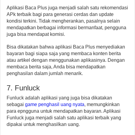
Aplikasi Baca Plus juga menjadi salah satu rekomendasi
APk terbaik bagi para generasi cerdas dan update
kondisi terkini. Tidak mengherankan, pasalnya selain
mendapatkan berbagai informasi bermanfaat, pengguna
juga bisa mendapat komisi.
Bisa dikatakan bahwa aplikasi Baca Plus menyediakan
bayaran bagi siapa saja yang membaca konten berita
atau artikel dengan menggunakan aplikasinya. Dengan
membaca berita saja, Anda bisa mendapatkan
penghasilan dalam jumlah menarik.
7. Funluck
Funluck adalah aplikasi yang juga bisa dikatakan
sebagai
game penghasil uang nyata
, memungkinkan
para epngguna untuk mendapatkan bayaran. Aplikasi
Funluck juga menjadi salah satu aplikasi terbaik yang
dipakai untuk menghasilkan uang.