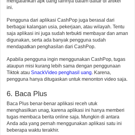
mengalahkan apk uang lainnya dalam daftar di artikel
ini.
Pengguna dari aplikasi CashPop juga berasal dari
berbagai kalangan usia, pekerjaan, atau wilayah. Tentu
saja aplikasi ini juga sudah terbukti membayar dan aman
digunakan, serta ada banyak pengguna sudah
mendapatkan penghasilan dari CashPop.
Apabila pengguna ingin menggunakan CashPop, tugas
ataupun misi kurang lebih sama dengan penggunaan
Tiktok atau
SnackVideo penghasil uang
. Karena,
pengguna hanya ditugaskan untuk menonton video saja.
6. Baca Plus
Baca Plus benar-benar aplikasi receh utuk
menghasilkan unag, karena aplikasi ini hanya memberi
tugas membaca berita online saja. Mungkin di antara
Anda ada yang pernah menggunakan aplikasi satu ini
beberapa waktu terakhir.