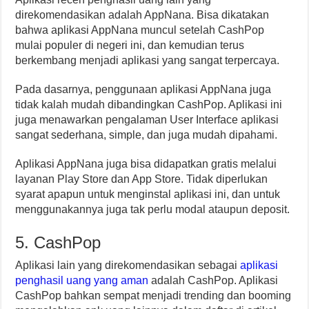
direkomendasikan adalah AppNana. Bisa dikatakan
bahwa aplikasi AppNana muncul setelah CashPop
mulai populer di negeri ini, dan kemudian terus
berkembang menjadi aplikasi yang sangat terpercaya.
Pada dasarnya, penggunaan aplikasi AppNana juga
tidak kalah mudah dibandingkan CashPop. Aplikasi ini
juga menawarkan pengalaman User Interface aplikasi
sangat sederhana, simple, dan juga mudah dipahami.
Aplikasi AppNana juga bisa didapatkan gratis melalui
layanan Play Store dan App Store. Tidak diperlukan
syarat apapun untuk menginstal aplikasi ini, dan untuk
menggunakannya juga tak perlu modal ataupun deposit.
5. CashPop
Aplikasi lain yang direkomendasikan sebagai
aplikasi
penghasil uang yang aman
adalah CashPop. Aplikasi
CashPop bahkan sempat menjadi trending dan booming