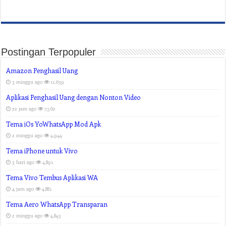
Postingan Terpopuler
Amazon Penghasil Uang
3 minggu ago
11,639
Aplikasi Penghasil Uang dengan Nonton Video
22 jam ago
7,562
Tema iOs YoWhatsApp Mod Apk
2 minggu ago
4,944
Tema iPhone untuk Vivo
3 hari ago
4,891
Tema Vivo Tembus Aplikasi WA
4 jam ago
4,881
Tema Aero WhatsApp Transparan
2 minggu ago
4,843