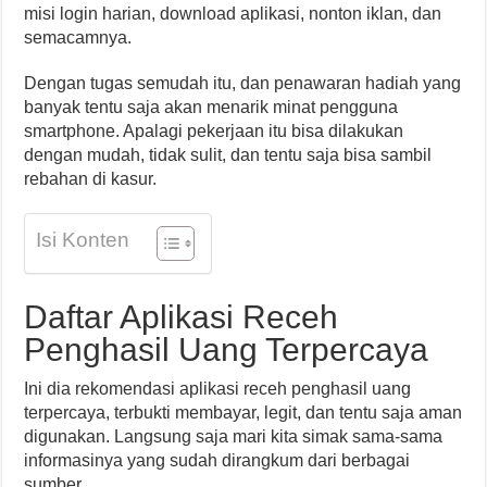
misi login harian, download aplikasi, nonton iklan, dan
semacamnya.
Dengan tugas semudah itu, dan penawaran hadiah yang
banyak tentu saja akan menarik minat pengguna
smartphone. Apalagi pekerjaan itu bisa dilakukan
dengan mudah, tidak sulit, dan tentu saja bisa sambil
rebahan di kasur.
Isi Konten
Daftar Aplikasi Receh
Penghasil Uang Terpercaya
Ini dia rekomendasi aplikasi receh penghasil uang
terpercaya, terbukti membayar, legit, dan tentu saja aman
digunakan. Langsung saja mari kita simak sama-sama
informasinya yang sudah dirangkum dari berbagai
sumber.