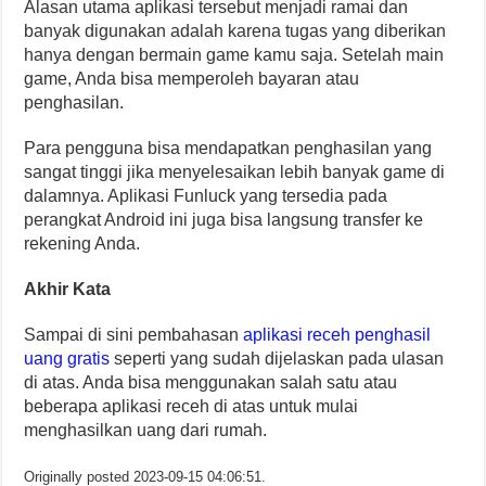
Alasan utama aplikasi tersebut menjadi ramai dan
banyak digunakan adalah karena tugas yang diberikan
hanya dengan bermain game kamu saja. Setelah main
game, Anda bisa memperoleh bayaran atau
penghasilan.
Para pengguna bisa mendapatkan penghasilan yang
sangat tinggi jika menyelesaikan lebih banyak game di
dalamnya. Aplikasi Funluck yang tersedia pada
perangkat Android ini juga bisa langsung transfer ke
rekening Anda.
Akhir Kata
Sampai di sini pembahasan
aplikasi receh penghasil
uang gratis
seperti yang sudah dijelaskan pada ulasan
di atas. Anda bisa menggunakan salah satu atau
beberapa aplikasi receh di atas untuk mulai
menghasilkan uang dari rumah.
Originally posted 2023-09-15 04:06:51.