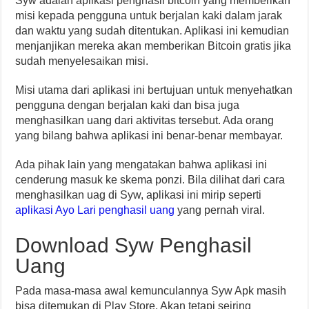
Syw adalah aplikasi penghasil bitcoin yang memberikan
misi kepada pengguna untuk berjalan kaki dalam jarak
dan waktu yang sudah ditentukan. Aplikasi ini kemudian
menjanjikan mereka akan memberikan Bitcoin gratis jika
sudah menyelesaikan misi.
Misi utama dari aplikasi ini bertujuan untuk menyehatkan
pengguna dengan berjalan kaki dan bisa juga
menghasilkan uang dari aktivitas tersebut. Ada orang
yang bilang bahwa aplikasi ini benar-benar membayar.
Ada pihak lain yang mengatakan bahwa aplikasi ini
cenderung masuk ke skema ponzi. Bila dilihat dari cara
menghasilkan uag di Syw, aplikasi ini mirip seperti
aplikasi Ayo Lari penghasil uang
yang pernah viral.
Download Syw Penghasil
Uang
Pada masa-masa awal kemunculannya Syw Apk masih
bisa ditemukan di Play Store. Akan tetapi seiring