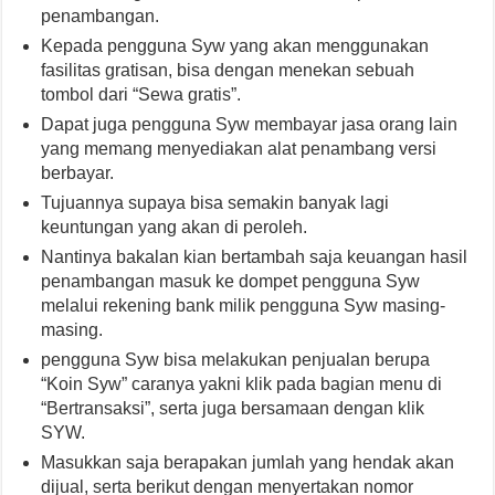
penambangan.
Kepada pengguna Syw yang akan menggunakan
fasilitas gratisan, bisa dengan menekan sebuah
tombol dari “Sewa gratis”.
Dapat juga pengguna Syw membayar jasa orang lain
yang memang menyediakan alat penambang versi
berbayar.
Tujuannya supaya bisa semakin banyak lagi
keuntungan yang akan di peroleh.
Nantinya bakalan kian bertambah saja keuangan hasil
penambangan masuk ke dompet pengguna Syw
melalui rekening bank milik pengguna Syw masing-
masing.
pengguna Syw bisa melakukan penjualan berupa
“Koin Syw” caranya yakni klik pada bagian menu di
“Bertransaksi”, serta juga bersamaan dengan klik
SYW.
Masukkan saja berapakan jumlah yang hendak akan
dijual, serta berikut dengan menyertakan nomor