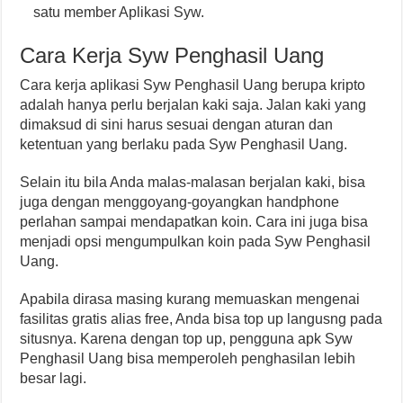
satu member Aplikasi Syw.
Cara Kerja Syw Penghasil Uang
Cara kerja aplikasi Syw Penghasil Uang berupa kripto
adalah hanya perlu berjalan kaki saja. Jalan kaki yang
dimaksud di sini harus sesuai dengan aturan dan
ketentuan yang berlaku pada Syw Penghasil Uang.
Selain itu bila Anda malas-malasan berjalan kaki, bisa
juga dengan menggoyang-goyangkan handphone
perlahan sampai mendapatkan koin. Cara ini juga bisa
menjadi opsi mengumpulkan koin pada Syw Penghasil
Uang.
Apabila dirasa masing kurang memuaskan mengenai
fasilitas gratis alias free, Anda bisa top up langusng pada
situsnya. Karena dengan top up, pengguna apk Syw
Penghasil Uang bisa memperoleh penghasilan lebih
besar lagi.