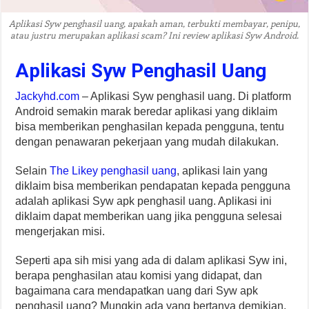
Aplikasi Syw penghasil uang, apakah aman, terbukti membayar, penipu,
atau justru merupakan aplikasi scam? Ini review aplikasi Syw Android.
Aplikasi Syw Penghasil Uang
Jackyhd.com
– Aplikasi Syw penghasil uang. Di platform
Android semakin marak beredar aplikasi yang diklaim
bisa memberikan penghasilan kepada pengguna, tentu
dengan penawaran pekerjaan yang mudah dilakukan.
Selain
The Likey penghasil uang
, aplikasi lain yang
diklaim bisa memberikan pendapatan kepada pengguna
adalah aplikasi Syw apk penghasil uang. Aplikasi ini
diklaim dapat memberikan uang jika pengguna selesai
mengerjakan misi.
Seperti apa sih misi yang ada di dalam aplikasi Syw ini,
berapa penghasilan atau komisi yang didapat, dan
bagaimana cara mendapatkan uang dari Syw apk
penghasil uang? Mungkin ada yang bertanya demikian.