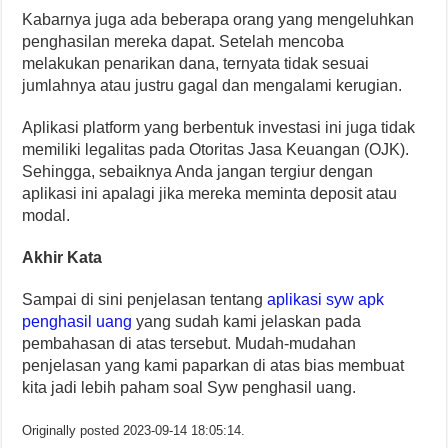
Kabarnya juga ada beberapa orang yang mengeluhkan
penghasilan mereka dapat. Setelah mencoba
melakukan penarikan dana, ternyata tidak sesuai
jumlahnya atau justru gagal dan mengalami kerugian.
Aplikasi platform yang berbentuk investasi ini juga tidak
memiliki legalitas pada Otoritas Jasa Keuangan (OJK).
Sehingga, sebaiknya Anda jangan tergiur dengan
aplikasi ini apalagi jika mereka meminta deposit atau
modal.
Akhir Kata
Sampai di sini penjelasan tentang
aplikasi syw apk
penghasil uang
yang sudah kami jelaskan pada
pembahasan di atas tersebut. Mudah-mudahan
penjelasan yang kami paparkan di atas bias membuat
kita jadi lebih paham soal Syw penghasil uang.
Originally posted 2023-09-14 18:05:14.