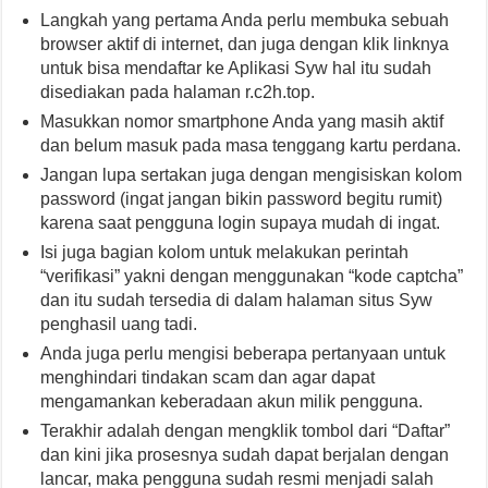
Langkah yang pertama Anda perlu membuka sebuah
browser aktif di internet, dan juga dengan klik linknya
untuk bisa mendaftar ke Aplikasi Syw hal itu sudah
disediakan pada halaman r.c2h.top.
Masukkan nomor smartphone Anda yang masih aktif
dan belum masuk pada masa tenggang kartu perdana.
Jangan lupa sertakan juga dengan mengisiskan kolom
password (ingat jangan bikin password begitu rumit)
karena saat pengguna login supaya mudah di ingat.
Isi juga bagian kolom untuk melakukan perintah
“verifikasi” yakni dengan menggunakan “kode captcha”
dan itu sudah tersedia di dalam halaman situs Syw
penghasil uang tadi.
Anda juga perlu mengisi beberapa pertanyaan untuk
menghindari tindakan scam dan agar dapat
mengamankan keberadaan akun milik pengguna.
Terakhir adalah dengan mengklik tombol dari “Daftar”
dan kini jika prosesnya sudah dapat berjalan dengan
lancar, maka pengguna sudah resmi menjadi salah