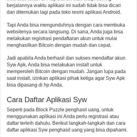
berjalannya waktu aplikasi ini sudah tidak bisa dicari
dan ditemukan lagi pada toko resmi aplikasi Android.
Tapi Anda bisa mengunduhnya dengan cara membuka
websitenya secara langsung. Di sana, Anda juga bisa
melakukan registrasi pendaftaran akun untuk mulai
menghasilkan Bitcoin dengan mudah dan cepat.
Jadi apabila Anda berhasil dan sukses mendaftar akun
Syw Apk, Anda bisa melakukan install untuk
memperoleh Bitcoin dengan mudah. Jangan lupa pada
saat install, izinkan aplikasi pihak ketiga agar Syw Apk
bisa dipasang di hp Anda.
Cara Daftar Aplikasi Syw
Seperti pada Block Puzzle penghasil uang, untuk
menggunakan aplikasi ini Anda perlu registrasi atau
daftar terleih dahulu. Berikut langkah-langkah dan cara
daftar aplikasi Syw penghasil uang yang bisa dipahami.