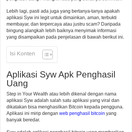
Lebih lagi, pasti ada juga yang bertanya-tanya apakah
aplikasi Syw ini legit untuk dimainkan, aman, terbukti
membayar, dan terpercaya atau justru scam? Daripada
bingung alangkah lebih baiknya menyimak informasi
yang disampaikan pada penjelasan di bawah berikut ini.
Isi Konten
Aplikasi Syw Apk Penghasil
Uang
Step in Your Wealth atau lebih dikenal dengan nama
aplikasi Syw adalah salah satu aplikasi yang viral dan
dikatakan bisa menghasilkan Bitcoin kepada pengguna.
Aplikasi ini mirip dengan
web penghasil bitcoin
yang
banyak beredar.