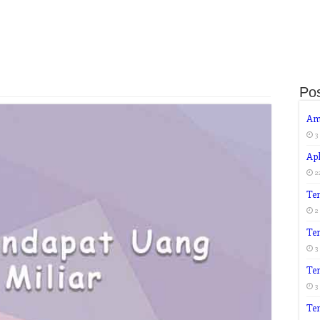
Pos
Am
3
Apl
2
Te
2
Te
3
Te
3
Te