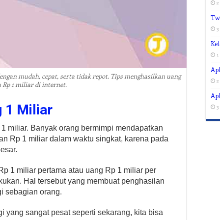
2
Tw
3
Ke
1
Apl
ngan mudah, cepat, serta tidak repot. Tips menghasilkan uang
2
 Rp 1 miliar di internet.
Apl
1 Miliar
3
1 miliar. Banyak orang bermimpi mendapatkan
n Rp 1 miliar dalam waktu singkat, karena pada
esar.
 1 miliar pertama atau uang Rp 1 miliar per
kukan. Hal tersebut yang membuat penghasilan
i sebagian orang.
 yang sangat pesat seperti sekarang, kita bisa