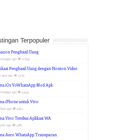
tingan Terpopuler
azon Penghasil Uang
 minggu ago
11,639
ikasi Penghasil Uang dengan Nonton Video
2 jam ago
7,562
ma iOs YoWhatsApp Mod Apk
 minggu ago
4,944
ma iPhone untuk Vivo
 hari ago
4,891
ma Vivo Tembus Aplikasi WA
 jam ago
4,881
ma Aero WhatsApp Transparan