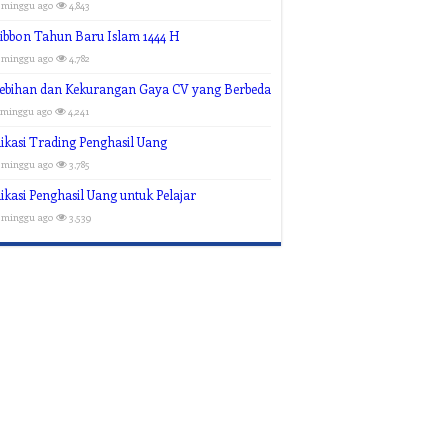
 minggu ago
4,843
ibbon Tahun Baru Islam 1444 H
 minggu ago
4,782
lebihan dan Kekurangan Gaya CV yang Berbeda
 minggu ago
4,241
ikasi Trading Penghasil Uang
 minggu ago
3,785
ikasi Penghasil Uang untuk Pelajar
 minggu ago
3,539