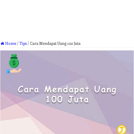
Home
/
Tips
/
Cara Mendapat Uang 100 Juta