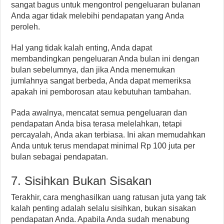
sangat bagus untuk mengontrol pengeluaran bulanan
Anda agar tidak melebihi pendapatan yang Anda
peroleh.
Hal yang tidak kalah enting, Anda dapat
membandingkan pengeluaran Anda bulan ini dengan
bulan sebelumnya, dan jika Anda menemukan
jumlahnya sangat berbeda, Anda dapat memeriksa
apakah ini pemborosan atau kebutuhan tambahan.
Pada awalnya, mencatat semua pengeluaran dan
pendapatan Anda bisa terasa melelahkan, tetapi
percayalah, Anda akan terbiasa. Ini akan memudahkan
Anda untuk terus mendapat minimal Rp 100 juta per
bulan sebagai pendapatan.
7. Sisihkan Bukan Sisakan
Terakhir, cara menghasilkan uang ratusan juta yang tak
kalah penting adalah selalu sisihkan, bukan sisakan
pendapatan Anda. Apabila Anda sudah menabung