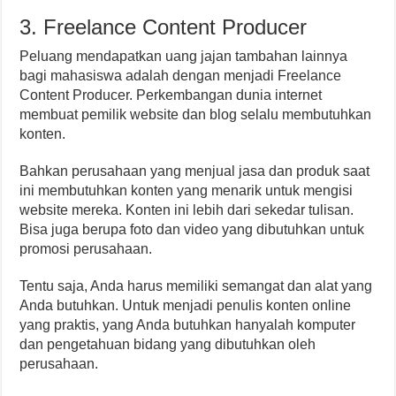
3. Freelance Content Producer
Peluang mendapatkan uang jajan tambahan lainnya
bagi mahasiswa adalah dengan menjadi Freelance
Content Producer. Perkembangan dunia internet
membuat pemilik website dan blog selalu membutuhkan
konten.
Bahkan perusahaan yang menjual jasa dan produk saat
ini membutuhkan konten yang menarik untuk mengisi
website mereka. Konten ini lebih dari sekedar tulisan.
Bisa juga berupa foto dan video yang dibutuhkan untuk
promosi perusahaan.
Tentu saja, Anda harus memiliki semangat dan alat yang
Anda butuhkan. Untuk menjadi penulis konten online
yang praktis, yang Anda butuhkan hanyalah komputer
dan pengetahuan bidang yang dibutuhkan oleh
perusahaan.