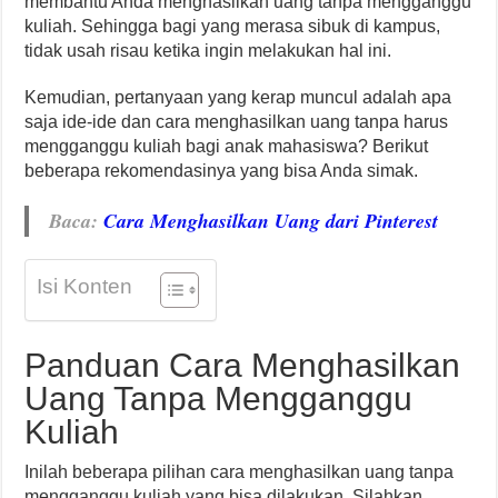
membantu Anda menghasilkan uang tanpa mengganggu
kuliah. Sehingga bagi yang merasa sibuk di kampus,
tidak usah risau ketika ingin melakukan hal ini.
Kemudian, pertanyaan yang kerap muncul adalah apa
saja ide-ide dan cara menghasilkan uang tanpa harus
mengganggu kuliah bagi anak mahasiswa? Berikut
beberapa rekomendasinya yang bisa Anda simak.
Baca:
Cara Menghasilkan Uang dari Pinterest
Isi Konten
Panduan Cara Menghasilkan
Uang Tanpa Mengganggu
Kuliah
Inilah beberapa pilihan cara menghasilkan uang tanpa
mengganggu kuliah yang bisa dilakukan. Silahkan