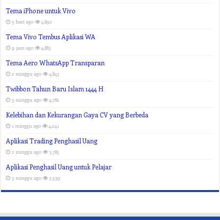
Tema iPhone untuk Vivo
3 hari ago
4,892
Tema Vivo Tembus Aplikasi WA
9 jam ago
4,883
Tema Aero WhatsApp Transparan
2 minggu ago
4,843
Twibbon Tahun Baru Islam 1444 H
3 minggu ago
4,782
Kelebihan dan Kekurangan Gaya CV yang Berbeda
1 minggu ago
4,241
Aplikasi Trading Penghasil Uang
2 minggu ago
3,785
Aplikasi Penghasil Uang untuk Pelajar
3 minggu ago
3,539