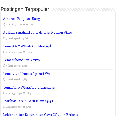
Postingan Terpopuler
Amazon Penghasil Uang
4 minggu ago
11,639
Aplikasi Penghasil Uang dengan Nonton Video
3 hari ago
7,566
Tema iOs YoWhatsApp Mod Apk
2 minggu ago
4,944
Tema iPhone untuk Vivo
5 hari ago
4,892
Tema Vivo Tembus Aplikasi WA
2 hari ago
4,883
Tema Aero WhatsApp Transparan
2 minggu ago
4,843
Twibbon Tahun Baru Islam 1444 H
4 minggu ago
4,782
Kelebihan dan Kekurangan Gaya CV yang Berbeda