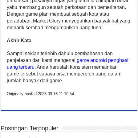
dimainkan, pasalnya tugas yang diminta cukuplah berat
yaitu membangun sebuah perkotaan dan pemeritahan.
Dengan game plan membuat sebuah kota atau
peradaban, Market Glory menyuguhkan banyak hal yang
menarik sembari mengumpulkan uang tunai.
Akhir Kata
Sampai sekian terlebih dahulu pembahasan dan
penjelasan dari kami mengenai
game android penghasil
uang terbaru
. Anda haruslah konsisten memainkan
game tersebut supaya bisa memperoleh uang dalam
jumlah banyak dari game.
Originally posted 2023-09-16 11:10:54.
Postingan Terpopuler