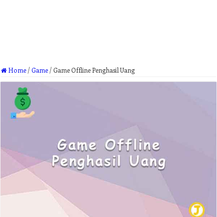
Home
/
Game
/
Game Offline Penghasil Uang