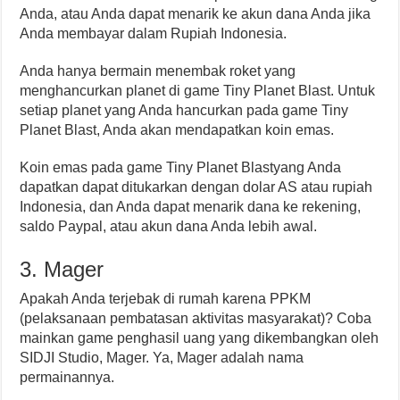
Anda, atau Anda dapat menarik ke akun dana Anda jika
Anda membayar dalam Rupiah Indonesia.
Anda hanya bermain menembak roket yang
menghancurkan planet di game Tiny Planet Blast. Untuk
setiap planet yang Anda hancurkan pada game Tiny
Planet Blast, Anda akan mendapatkan koin emas.
Koin emas pada game Tiny Planet Blastyang Anda
dapatkan dapat ditukarkan dengan dolar AS atau rupiah
Indonesia, dan Anda dapat menarik dana ke rekening,
saldo Paypal, atau akun dana Anda lebih awal.
3. Mager
Apakah Anda terjebak di rumah karena PPKM
(pelaksanaan pembatasan aktivitas masyarakat)? Coba
mainkan game penghasil uang yang dikembangkan oleh
SIDJI Studio, Mager. Ya, Mager adalah nama
permainannya.