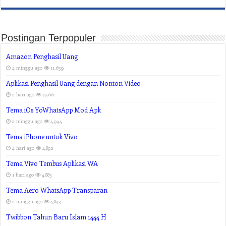
Postingan Terpopuler
Amazon Penghasil Uang
4 minggu ago
11,639
Aplikasi Penghasil Uang dengan Nonton Video
2 hari ago
7,566
Tema iOs YoWhatsApp Mod Apk
2 minggu ago
4,944
Tema iPhone untuk Vivo
4 hari ago
4,892
Tema Vivo Tembus Aplikasi WA
1 hari ago
4,883
Tema Aero WhatsApp Transparan
2 minggu ago
4,843
Twibbon Tahun Baru Islam 1444 H