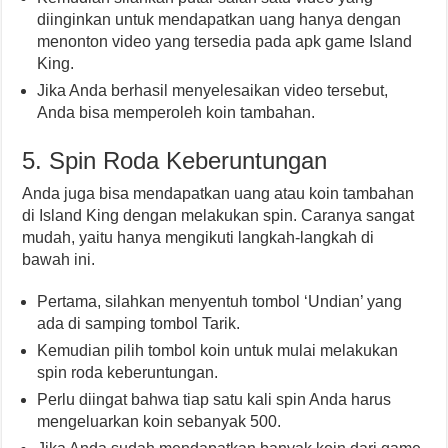
diinginkan untuk mendapatkan uang hanya dengan
menonton video yang tersedia pada apk game Island
King.
Jika Anda berhasil menyelesaikan video tersebut,
Anda bisa memperoleh koin tambahan.
5. Spin Roda Keberuntungan
Anda juga bisa mendapatkan uang atau koin tambahan
di Island King dengan melakukan spin. Caranya sangat
mudah, yaitu hanya mengikuti langkah-langkah di
bawah ini.
Pertama, silahkan menyentuh tombol ‘Undian’ yang
ada di samping tombol Tarik.
Kemudian pilih tombol koin untuk mulai melakukan
spin roda keberuntungan.
Perlu diingat bahwa tiap satu kali spin Anda harus
mengeluarkan koin sebanyak 500.