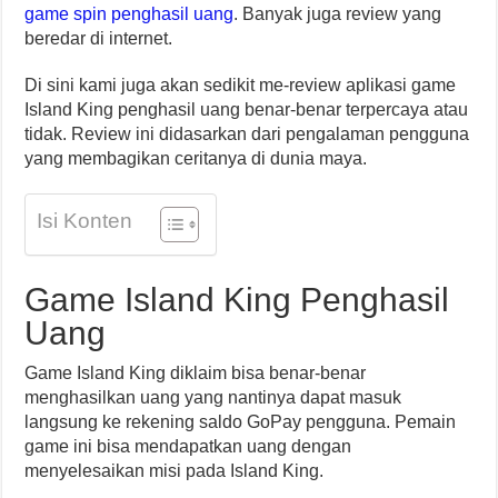
game spin penghasil uang
. Banyak juga review yang
beredar di internet.
Di sini kami juga akan sedikit me-review aplikasi game
Island King penghasil uang benar-benar terpercaya atau
tidak. Review ini didasarkan dari pengalaman pengguna
yang membagikan ceritanya di dunia maya.
Isi Konten
Game Island King Penghasil
Uang
Game Island King diklaim bisa benar-benar
menghasilkan uang yang nantinya dapat masuk
langsung ke rekening saldo GoPay pengguna. Pemain
game ini bisa mendapatkan uang dengan
menyelesaikan misi pada Island King.