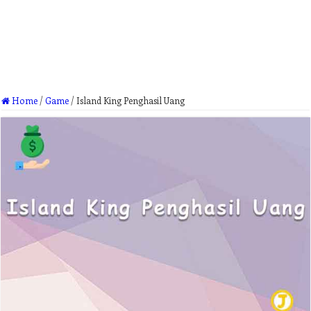
Home
/
Game
/
Island King Penghasil Uang