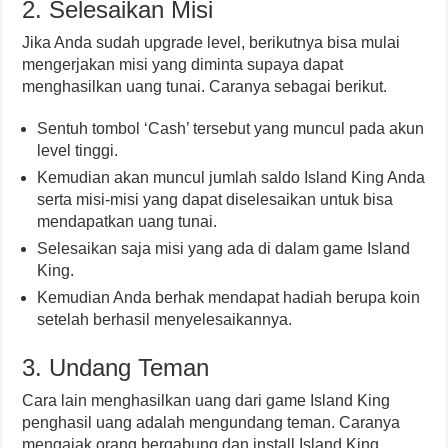
2. Selesaikan Misi
Jika Anda sudah upgrade level, berikutnya bisa mulai
mengerjakan misi yang diminta supaya dapat
menghasilkan uang tunai. Caranya sebagai berikut.
Sentuh tombol ‘Cash’ tersebut yang muncul pada akun
level tinggi.
Kemudian akan muncul jumlah saldo Island King Anda
serta misi-misi yang dapat diselesaikan untuk bisa
mendapatkan uang tunai.
Selesaikan saja misi yang ada di dalam game Island
King.
Kemudian Anda berhak mendapat hadiah berupa koin
setelah berhasil menyelesaikannya.
3. Undang Teman
Cara lain menghasilkan uang dari game Island King
penghasil uang adalah mengundang teman. Caranya
mengajak orang bergabung dan install Island King