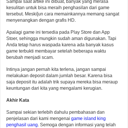
Sampai saat artike ini dibuat, banyak yang merasa
kesulitan untuk bisa meraih penghasilan dari game
tersebut. Meski[un cara memainkannya memang sangat
menyenangkan dengan grafis HD.
Apalagi game ini tersedia pada Play Store dan App
Stoer, sehingga mungkin sudah aman digunakan. Tapi
Anda tetap harus waspada karena ada banyak kasus
game terbukti membayar setelah beberapa waktu
berubah menjadi scam.
Intinya jangan pernah kita terlena, jangan sampai
melakukan deposit dalam jumlah besar. Karena bisa
saja deposit itu adalah trik supaya mereka bisa meraup
keuntungan dari kita yang mengalami kerugian.
Akhir Kata
Sampai sekian terlebih dahulu pembahasan dan
penjelasan dari kami mengenai
game island king
penghasil uang
. Semoga dengan informasi yang telah