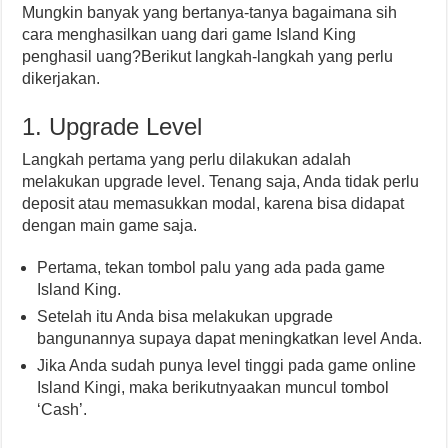
Mungkin banyak yang bertanya-tanya bagaimana sih
cara menghasilkan uang dari game Island King
penghasil uang?Berikut langkah-langkah yang perlu
dikerjakan.
1. Upgrade Level
Langkah pertama yang perlu dilakukan adalah
melakukan upgrade level. Tenang saja, Anda tidak perlu
deposit atau memasukkan modal, karena bisa didapat
dengan main game saja.
Pertama, tekan tombol palu yang ada pada game
Island King.
Setelah itu Anda bisa melakukan upgrade
bangunannya supaya dapat meningkatkan level Anda.
Jika Anda sudah punya level tinggi pada game online
Island Kingi, maka berikutnyaakan muncul tombol
‘Cash’.