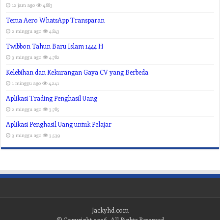
12 jam ago
4,883
Tema Aero WhatsApp Transparan
2 minggu ago
4,843
Twibbon Tahun Baru Islam 1444 H
3 minggu ago
4,782
Kelebihan dan Kekurangan Gaya CV yang Berbeda
1 minggu ago
4,241
Aplikasi Trading Penghasil Uang
2 minggu ago
3,785
Aplikasi Penghasil Uang untuk Pelajar
3 minggu ago
3,539
Jackyhd.com
© Copyright 2026, All Rights Reserved