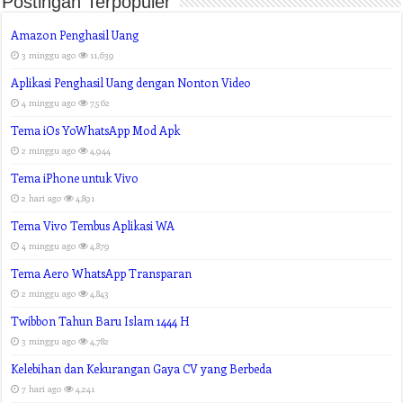
Postingan Terpopuler
Amazon Penghasil Uang
3 minggu ago
11,639
Aplikasi Penghasil Uang dengan Nonton Video
4 minggu ago
7,562
Tema iOs YoWhatsApp Mod Apk
2 minggu ago
4,944
Tema iPhone untuk Vivo
2 hari ago
4,891
Tema Vivo Tembus Aplikasi WA
4 minggu ago
4,879
Tema Aero WhatsApp Transparan
2 minggu ago
4,843
Twibbon Tahun Baru Islam 1444 H
3 minggu ago
4,782
Kelebihan dan Kekurangan Gaya CV yang Berbeda
7 hari ago
4,241