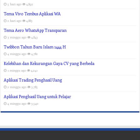
5 hari ago
4,892
Tema Vivo Tembus Aplikasi WA
2 hari ago
4,883
Tema Aero WhatsApp Transparan
3 minggu ago
4,843
Twibbon Tahun Baru Islam 1444 H
4 minggu ago
4,782
Kelebihan dan Kekurangan Gaya CV yang Berbeda
1 minggu ago
4,241
Aplikasi Trading Penghasil Uang
2 minggu ago
3,785
Aplikasi Penghasil Uang untuk Pelajar
4 minggu ago
3,540