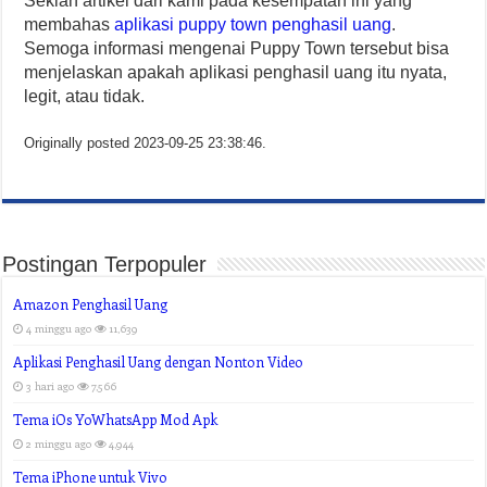
Sekian artikel dari kami pada kesempatan ini yang
membahas
aplikasi puppy town penghasil uang
.
Semoga informasi mengenai Puppy Town tersebut bisa
menjelaskan apakah aplikasi penghasil uang itu nyata,
legit, atau tidak.
Originally posted 2023-09-25 23:38:46.
Postingan Terpopuler
Amazon Penghasil Uang
4 minggu ago
11,639
Aplikasi Penghasil Uang dengan Nonton Video
3 hari ago
7,566
Tema iOs YoWhatsApp Mod Apk
2 minggu ago
4,944
Tema iPhone untuk Vivo