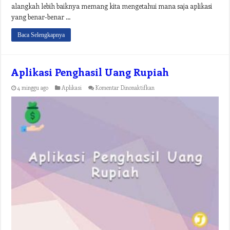
alangkah lebih baiknya memang kita mengetahui mana saja aplikasi
yang benar-benar …
Baca Selengkapnya
Aplikasi Penghasil Uang Rupiah
pada
4 minggu ago
Aplikasi
Komentar Dinonaktifkan
Aplikasi
Penghasil
Uang
Rupiah