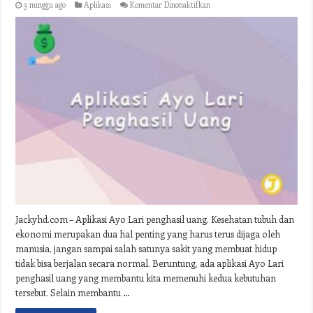
pada
3 minggu ago
Aplikasi
Komentar Dinonaktifkan
Aplikasi
Ayo
Lari
Penghasil
Uang
Jackyhd.com – Aplikasi Ayo Lari penghasil uang. Kesehatan tubuh dan
ekonomi merupakan dua hal penting yang harus terus dijaga oleh
manusia, jangan sampai salah satunya sakit yang membuat hidup
tidak bisa berjalan secara normal. Beruntung, ada aplikasi Ayo Lari
penghasil uang yang membantu kita memenuhi kedua kebutuhan
tersebut. Selain membantu …