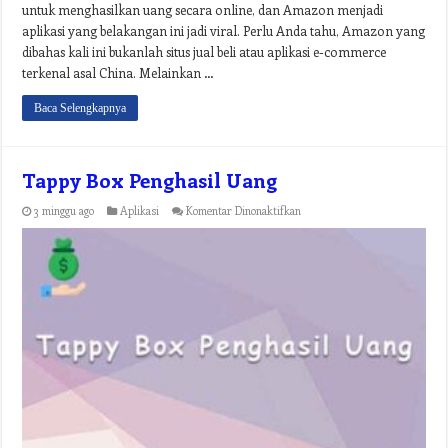
untuk menghasilkan uang secara online, dan Amazon menjadi
aplikasi yang belakangan ini jadi viral. Perlu Anda tahu, Amazon yang
dibahas kali ini bukanlah situs jual beli atau aplikasi e-commerce
terkenal asal China. Melainkan …
Baca Selengkapnya
Tappy Box Penghasil Uang
pada
3 minggu ago
Aplikasi
Komentar Dinonaktifkan
Tappy
Box
Penghasil
Uang