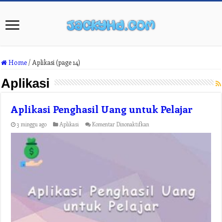
Home
/
Aplikasi (page 14)
Aplikasi
Aplikasi Penghasil Uang untuk Pelajar
pada
3 minggu ago
Aplikasi
Komentar Dinonaktifkan
Aplikasi
Penghasil
Uang
untuk
Pelajar