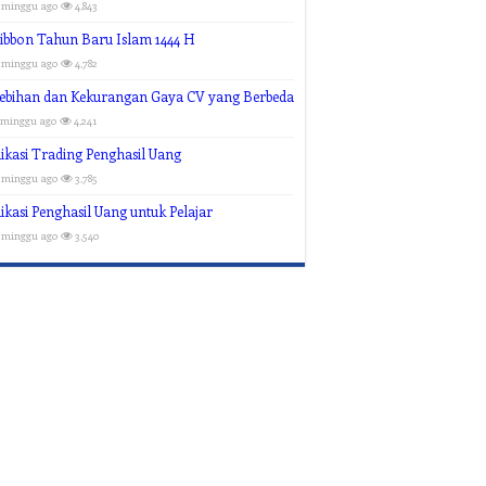
 minggu ago
4,843
ibbon Tahun Baru Islam 1444 H
 minggu ago
4,782
lebihan dan Kekurangan Gaya CV yang Berbeda
 minggu ago
4,241
ikasi Trading Penghasil Uang
 minggu ago
3,785
ikasi Penghasil Uang untuk Pelajar
 minggu ago
3,540