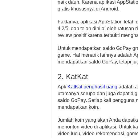
naik daun. Karena aplikasi AppStati
gratis khususnya di Android.
Faktanya, aplikasi AppStation telah d
4,2/5, dan telah dinilai oleh ratusa
review positif karena terbukti mengh
Untuk mendapatkan saldo GoPay grati
game. Hal menarik lainnya adalah A
mendapatkan saldo GoPay, tetapi jug
2. KatKat
Apk
KatKat penghasil uang
adalah a
utamanya serupa dan juga dapat di
saldo GoPay. Setiap kali pengguna m
mendapatkan koin.
Jumlah koin yang akan Anda dapatka
menonton video di aplikasi. Untuk ka
video lucu, video rekomendasi, game