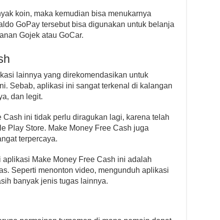
yak koin, maka kemudian bisa menukarnya
aldo GoPay tersebut bisa digunakan untuk belanja
anan Gojek atau GoCar.
sh
kasi lainnya yang direkomendasikan untuk
i. Sebab, aplikasi ini sangat terkenal di kalangan
a, dan legit.
Cash ini tidak perlu diragukan lagi, karena telah
ogle Play Store. Make Money Free Cash juga
angat terpercaya.
 aplikasi Make Money Free Cash ini adalah
s. Seperti menonton video, mengunduh aplikasi
sih banyak jenis tugas lainnya.