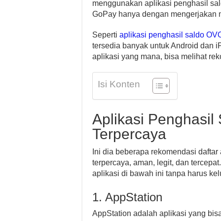
menggunakan aplikasi penghasil saldo
GoPay hanya dengan mengerjakan mi
Seperti
aplikasi penghasil saldo OV
tersedia banyak untuk Android dan
aplikasi yang mana, bisa melihat re
Isi Konten
Aplikasi Penghasil
Terpercaya
Ini dia beberapa rekomendasi daftar 
terpercaya, aman, legit, dan tercepa
aplikasi di bawah ini tanpa harus ke
1. AppStation
AppStation adalah aplikasi yang bi