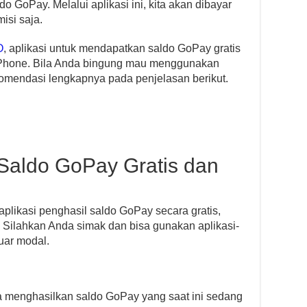
 GoPay. Melalui aplikasi ini, kita akan dibayar
si saja.
O
, aplikasi untuk mendapatkan saldo GoPay gratis
 iPhone. Bila Anda bingung mau menggunakan
komendasi lengkapnya pada penjelasan berikut.
 Saldo GoPay Gratis dan
aplikasi penghasil saldo GoPay secara gratis,
t. Silahkan Anda simak dan bisa gunakan aplikasi-
luar modal.
sa menghasilkan saldo GoPay yang saat ini sedang