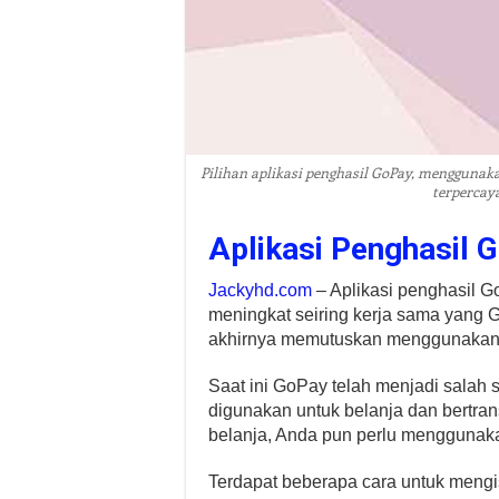
Pilihan aplikasi penghasil GoPay, menggunak
terpercay
Aplikasi Penghasil 
Jackyhd.com
– Aplikasi penghasil G
meningkat seiring kerja sama yang 
akhirnya memutuskan menggunakan
Saat ini GoPay telah menjadi salah
digunakan untuk belanja dan bertran
belanja, Anda pun perlu menggunak
Terdapat beberapa cara untuk mengi