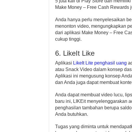
5 juta kali di Play Store dan memili
Make Money – Free Cash Rewards j
Anda hanya perlu menyelesaikan ber
menonton video, mengungkapkan pend
dari aplikasi Make Money – Free Ca
cukup tinggi.
6. LikeIt Like
Aplikasi
LikeIt Lite penghasil uang
ad
atau Snack Video dalam konsep dasa
Aplikasi ini mengusung konsep Anda
dan Anda juga dapat membuat konten
Anda dapat membuat video lucu, lipstik
baru ini, LIKEit menyelenggarakan
penghasilan tambahan berupa sald
Anda butuhkan.
Tugas yang diminta untuk mendapat