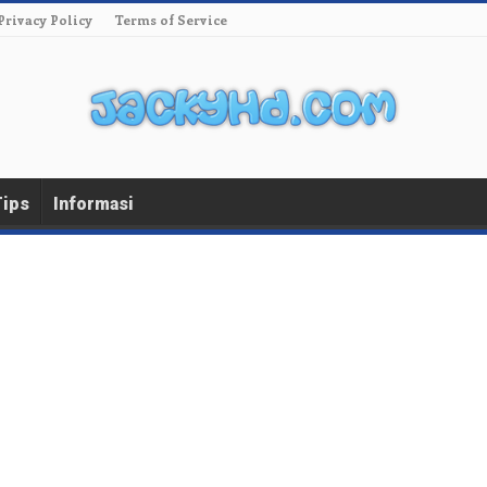
Privacy Policy
Terms of Service
Tips
Informasi