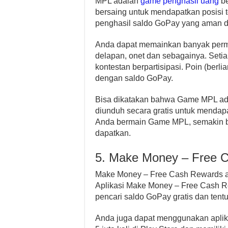
MPL adalah
game penghasil uang
be
bersaing untuk mendapatkan posisi t
penghasil saldo GoPay yang aman da
Anda dapat memainkan banyak permai
delapan, onet dan sebagainya. Seti
kontestan berpartisipasi. Poin (berl
dengan saldo GoPay.
Bisa dikatakan bahwa Game MPL ada
diunduh secara gratis untuk mendap
Anda bermain Game MPL, semakin ba
dapatkan.
5. Make Money – Free 
Make Money – Free Cash Rewards a
Aplikasi Make Money – Free Cash Re
pencari saldo GoPay gratis dan tentu
Anda juga dapat menggunakan aplikas