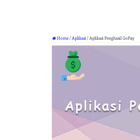
Home
/
Aplikasi
/
Aplikasi Penghasil GoPay